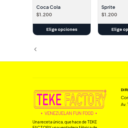
Coca Cola
Sprite
$1.200
$1.200
Elige opciones
Elige o
DI
Co
Av.
Una receta única, que hace de TEKE
FACTORY una verdadera fábrica de