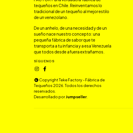
tequeños en Chile. Reinventamos lo
tradicional de un tequeño al mejor estilo
de un venezolano.
De un anhelo, de una necesidad y de un
sueño nace nuestro concepto: una
pequeña fábrica de sabor que te
transporta a tu infancia y a esa Venezuela
que todos desde afuera extrañamos.
SÍGUENOS
Copyright Teke Factory - Fábrica de
Tequeños 2026. Todos los derechos
reservados.
Desarrollado por
Jumpseller
.