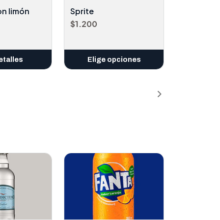
on limón
Sprite
$1.200
etalles
Elige opciones