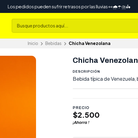
Los pedidos pueden sufrir retrasos por las lluvias 👀🌧️☂️⛈️🛵
Inicio
Bebidas
Chicha Venezolana
Chicha Venezola
DESCRIPCIÓN
Bebida típica de Venezuela, 
PRECIO
$2.500
¡Ahorra
!