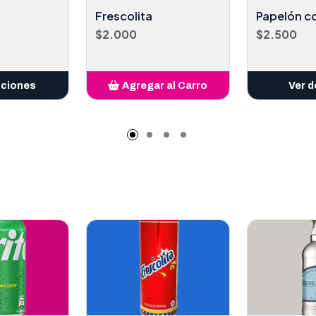
Frescolita
Papelón c
$2.000
$2.500
pciones
Agregar al Carro
Ver d
Añadido