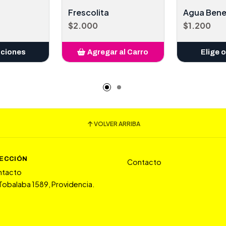
Frescolita
Agua Bene
$2.000
$1.200
pciones
Agregar al Carro
Elige 
Añadido
VOLVER ARRIBA
RECCIÓN
Contacto
ntacto
 Tobalaba 1589, Providencia.