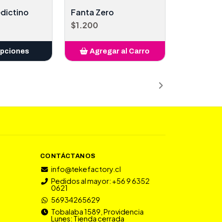
dictino
Fanta Zero
$1.200
opciones
Agregar al Carro
Añadido
CONTÁCTANOS
info@tekefactory.cl
Pedidos al mayor: +56 9 6352
0621
56934265629
Tobalaba 1589, Providencia
Lunes: Tienda cerrada