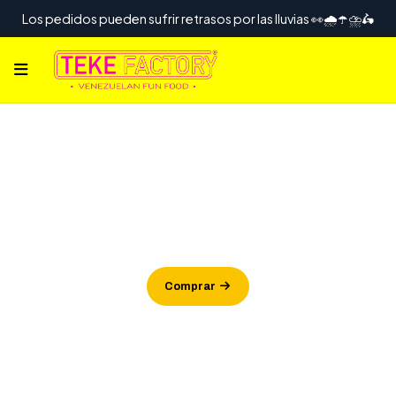
Los pedidos pueden sufrir retrasos por las lluvias 👀🌧️☂️⛈️🛵
Tequeños Fritos
Doraditos y gorditos
Comprar