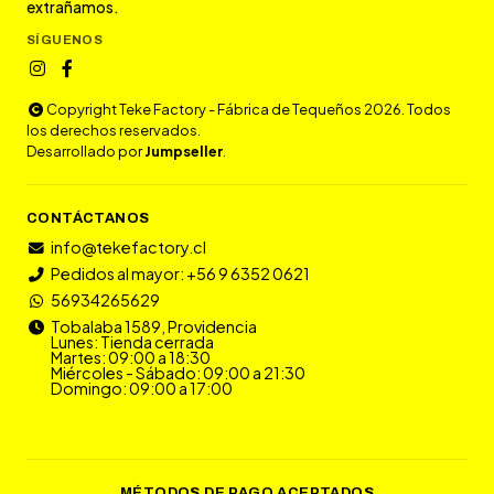
extrañamos.
SÍGUENOS
Copyright Teke Factory - Fábrica de Tequeños 2026. Todos
los derechos reservados.
Desarrollado por
Jumpseller
.
CONTÁCTANOS
info@tekefactory.cl
Pedidos al mayor: +56 9 6352 0621
56934265629
Tobalaba 1589, Providencia
Lunes: Tienda cerrada
Martes: 09:00 a 18:30
Miércoles - Sábado: 09:00 a 21:30
Domingo: 09:00 a 17:00
MÉTODOS DE PAGO ACEPTADOS