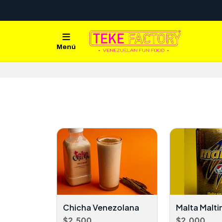
Menú
Chicha Venezolana
Malta Malti
$2.500
$2.000