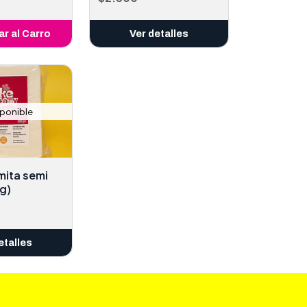
r al Carro
Ver detalles
ñadido
sponible
mita semi
g)
etalles