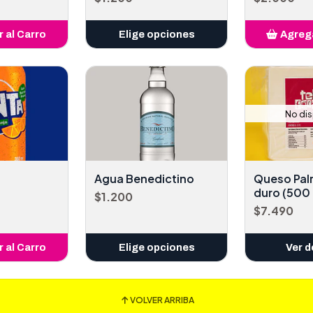
 al Carro
Elige opciones
Agrega
adido
A
No di
Agua Benedictino
Queso Pal
duro (500 
$1.200
$7.490
 al Carro
Elige opciones
Ver d
adido
VOLVER ARRIBA