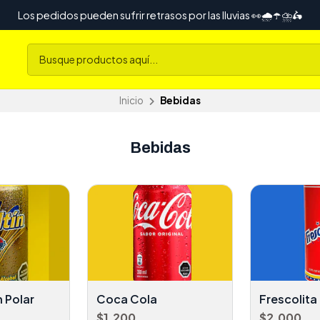
Los pedidos pueden sufrir retrasos por las lluvias 👀🌧️☂️⛈️🛵
Inicio
Bebidas
Bebidas
n Polar
Coca Cola
Frescolita
$1.200
$2.000