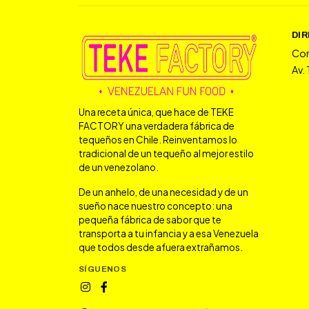
DI
Co
Av.
Una receta única, que hace de TEKE
FACTORY una verdadera fábrica de
tequeños en Chile. Reinventamos lo
tradicional de un tequeño al mejor estilo
de un venezolano.
De un anhelo, de una necesidad y de un
sueño nace nuestro concepto: una
pequeña fábrica de sabor que te
transporta a tu infancia y a esa Venezuela
que todos desde afuera extrañamos.
SÍGUENOS