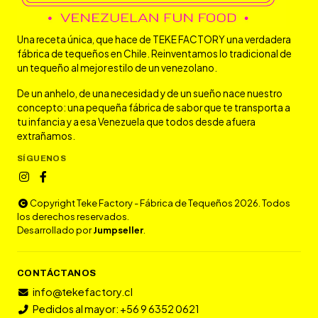
Una receta única, que hace de TEKE FACTORY una verdadera
fábrica de tequeños en Chile. Reinventamos lo tradicional de
un tequeño al mejor estilo de un venezolano.
De un anhelo, de una necesidad y de un sueño nace nuestro
concepto: una pequeña fábrica de sabor que te transporta a
tu infancia y a esa Venezuela que todos desde afuera
extrañamos.
SÍGUENOS
Copyright Teke Factory - Fábrica de Tequeños 2026. Todos
los derechos reservados.
Desarrollado por
Jumpseller
.
CONTÁCTANOS
info@tekefactory.cl
Pedidos al mayor: +56 9 6352 0621