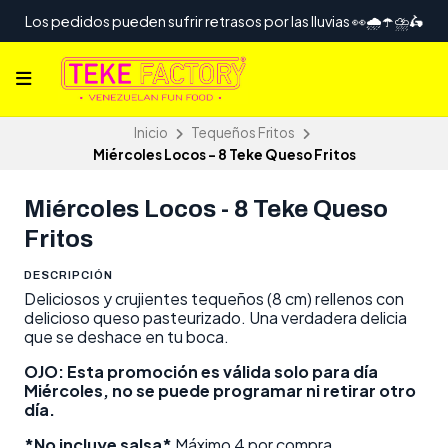
Los pedidos pueden sufrir retrasos por las lluvias 👀🌧️☂️⛈️🛵
Inicio
Tequeños Fritos
Miércoles Locos - 8 Teke Queso Fritos
Miércoles Locos - 8 Teke Queso
Fritos
DESCRIPCIÓN
Deliciosos y crujientes tequeños (8 cm) rellenos con
delicioso queso pasteurizado. Una verdadera delicia
que se deshace en tu boca.
OJO: Esta promoción es válida solo para día
Miércoles, no se puede programar ni retirar otro
día.
*No incluye s
alsa
*
Máximo 4 por compra