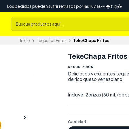
Los pedidos pueden sufrir retrasos por las lluvias 👀🌧️☂️⛈️🛵
Inicio
Tequeños Fritos
TekeChapa Fritos
TekeChapa Fritos
DESCRIPCIÓN
Deliciosos y crujientes tequ
de rico queso venezolano.
Incluye: 2onzas (60 mL) de sals
Cantidad