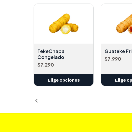
TekeChapa
Guateke Fr
Congelado
$7.990
$7.290
Elige opciones
Elige o