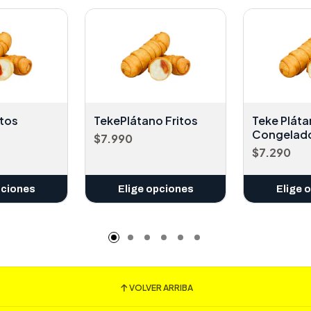
itos
TekePlátano Fritos
Teke Plát
Congelad
$7.990
$7.290
pciones
Elige opciones
Elige 
VOLVER ARRIBA