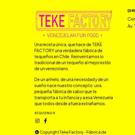
DI
Co
Av.
Una receta única, que hace de TEKE
FACTORY una verdadera fábrica de
tequeños en Chile. Reinventamos lo
tradicional de un tequeño al mejor estilo
de un venezolano.
De un anhelo, de una necesidad y de un
sueño nace nuestro concepto: una
pequeña fábrica de sabor que te
transporta a tu infancia y a esa Venezuela
que todos desde afuera extrañamos.
SÍGUENOS
Copyright Teke Factory - Fábrica de