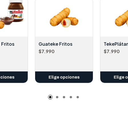
 Fritos
Guateke Fritos
TekePlátan
$7.990
$7.990
pciones
Elige opciones
Elige 