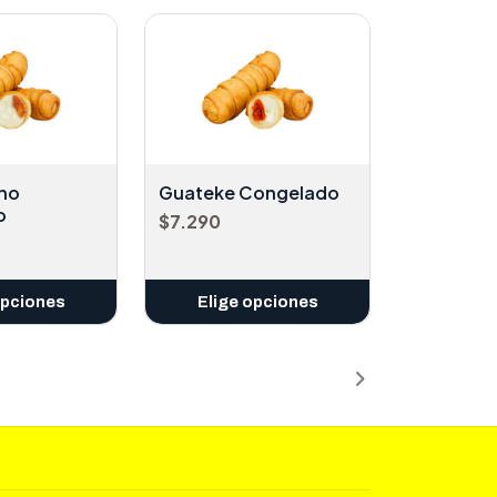
ano
Guateke Congelado
o
$7.290
opciones
Elige opciones