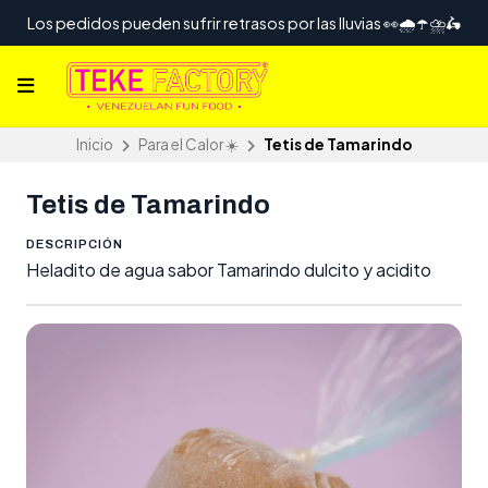
Los pedidos pueden sufrir retrasos por las lluvias 👀🌧️☂️⛈️🛵
Inicio
Para el Calor ☀️
Tetis de Tamarindo
Tetis de Tamarindo
DESCRIPCIÓN
Heladito de agua sabor Tamarindo dulcito y acidito