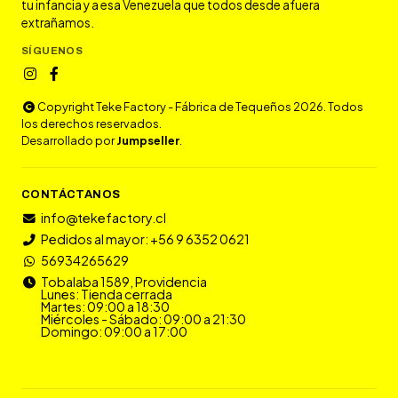
tu infancia y a esa Venezuela que todos desde afuera
extrañamos.
SÍGUENOS
Copyright Teke Factory - Fábrica de Tequeños 2026. Todos
los derechos reservados.
Desarrollado por
Jumpseller
.
CONTÁCTANOS
info@tekefactory.cl
Pedidos al mayor: +56 9 6352 0621
56934265629
Tobalaba 1589, Providencia
Lunes: Tienda cerrada
Martes: 09:00 a 18:30
Miércoles - Sábado: 09:00 a 21:30
Domingo: 09:00 a 17:00