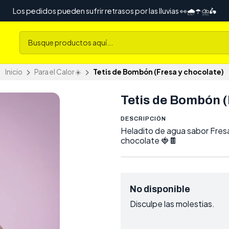
Los pedidos pueden sufrir retrasos por las lluvias 👀🌧️☂️⛈️🛵
Inicio
Para el Calor ☀️
Tetis de Bombón (Fresa y chocolate)
Tetis de Bombón (
DESCRIPCIÓN
Heladito de agua sabor Fres
chocolate 🍓🍫
No disponible
Disculpe las molestias.