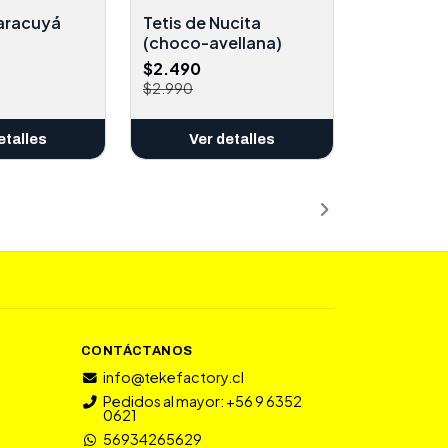
Maracuyá
Tetis de Nucita
(choco-avellana)
$2.490
$2.990
etalles
Ver detalles
CONTÁCTANOS
info@tekefactory.cl
Pedidos al mayor: +56 9 6352
0621
56934265629