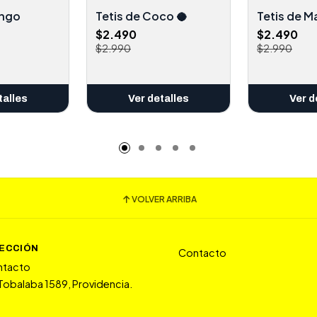
ango
Tetis de Coco 🥥
Tetis de 
$2.490
$2.490
$2.990
$2.990
talles
Ver detalles
Ver d
VOLVER ARRIBA
RECCIÓN
Contacto
ntacto
 Tobalaba 1589, Providencia.