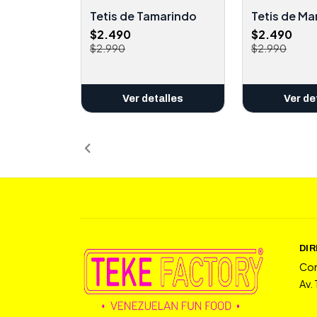
Tetis de Tamarindo
Tetis de M
$2.490
$2.490
$2.990
$2.990
Ver detalles
Ver de
DI
Co
Av.