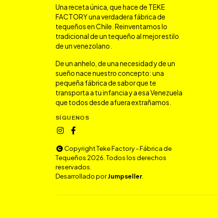
Una receta única, que hace de TEKE
FACTORY una verdadera fábrica de
tequeños en Chile. Reinventamos lo
tradicional de un tequeño al mejor estilo
de un venezolano.
De un anhelo, de una necesidad y de un
sueño nace nuestro concepto: una
pequeña fábrica de sabor que te
transporta a tu infancia y a esa Venezuela
que todos desde afuera extrañamos.
SÍGUENOS
Copyright Teke Factory - Fábrica de
Tequeños 2026. Todos los derechos
reservados.
Desarrollado por
Jumpseller
.