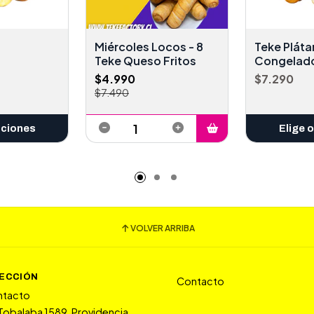
Miércoles Locos - 8
Teke Plát
Teke Queso Fritos
Congelad
$4.990
$7.290
$7.490
pciones
Elige 
VOLVER ARRIBA
RECCIÓN
Contacto
ntacto
 Tobalaba 1589, Providencia.