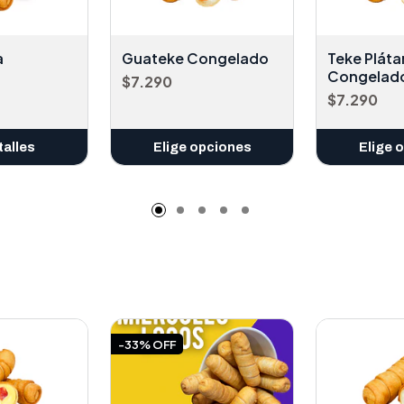
a
Guateke Congelado
Teke Plát
Congelad
$7.290
$7.290
talles
Elige opciones
Elige 
-33% OFF