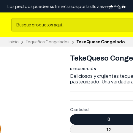
Los pedidos pueden sufrir retrasos por las lluvias 👀🌧️☂️⛈️🛵
Inicio
Tequeños Congelados
TekeQueso Congelado
TekeQueso Conge
DESCRIPCIÓN
Deliciosos y crujientes tequ
pasteurizado. Una verdadera
Cantidad
8
12