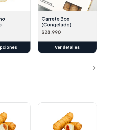
ano
Carrete Box
o
(Congelado)
$28.990
opciones
Ver detalles