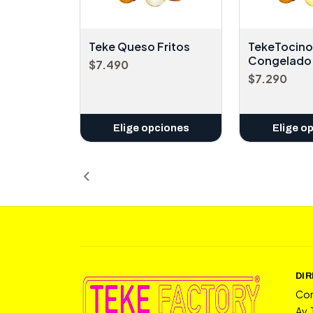
Teke Queso Fritos
TekeTocino
Congelado
$7.490
$7.290
Elige opciones
Elige o
DI
Co
Av.