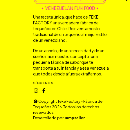
Una receta única, que hace de TEKE
FACTORY una verdadera fábrica de
tequeños en Chile. Reinventamos lo
tradicional de un tequeño al mejor estilo
de un venezolano.
De un anhelo, de una necesidad y de un
sueño nace nuestro concepto: una
pequeña fábrica de sabor que te
transporta a tu infancia y a esa Venezuela
que todos desde afuera extrañamos.
SÍGUENOS
Copyright Teke Factory - Fábrica de
Tequeños 2026. Todos los derechos
reservados.
Desarrollado por
Jumpseller
.