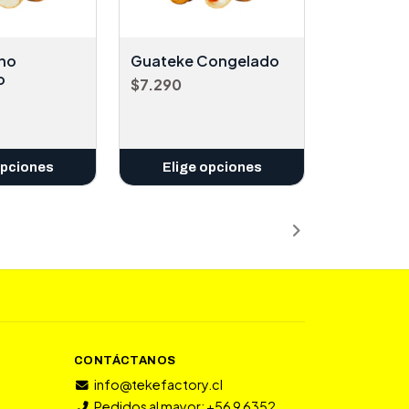
ano
Guateke Congelado
o
$7.290
opciones
Elige opciones
CONTÁCTANOS
info@tekefactory.cl
Pedidos al mayor: +56 9 6352