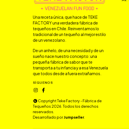
Una receta única, que hace de TEKE
FACTORY una verdadera fábrica de
tequeños en Chile. Reinventamos lo
tradicional de un tequeño al mejor estilo
de un venezolano.
De un anhelo, de una necesidad y de un
sueño nace nuestro concepto: una
pequeña fábrica de sabor que te
transporta a tu infancia y a esa Venezuela
que todos desde afuera extrañamos.
SÍGUENOS
Copyright Teke Factory - Fábrica de
Tequeños 2026. Todos los derechos
reservados.
Desarrollado por
Jumpseller
.