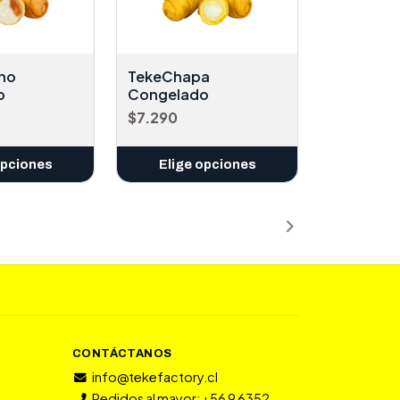
ano
TekeChapa
o
Congelado
$7.290
opciones
Elige opciones
CONTÁCTANOS
info@tekefactory.cl
Pedidos al mayor: +56 9 6352