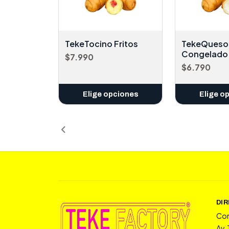
TekeTocino Fritos
TekeQueso
Congelado
$7.990
$6.790
Elige opciones
Elige o
DI
Co
Av.