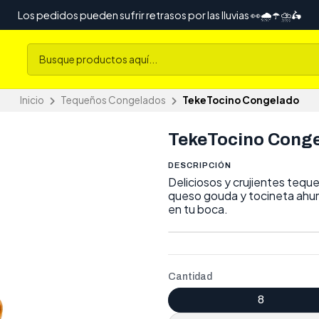
Los pedidos pueden sufrir retrasos por las lluvias 👀🌧️☂️⛈️🛵
Inicio
Tequeños Congelados
TekeTocino Congelado
TekeTocino Cong
DESCRIPCIÓN
Deliciosos y crujientes tequ
queso gouda y tocineta ahu
en tu boca.
Cantidad
8