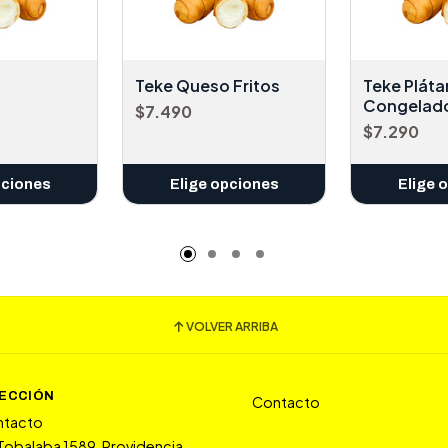
Teke Queso Fritos
Teke Plát
Congelad
$7.490
$7.290
pciones
Elige opciones
Elige 
VOLVER ARRIBA
RECCIÓN
Contacto
ntacto
 Tobalaba 1589, Providencia.