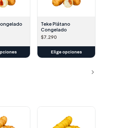
Congelado
Teke Plátano
Congelado
$7.290
opciones
Elige opciones