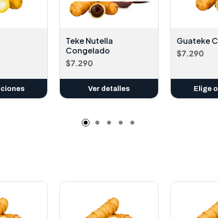
Teke Nutella
Guateke 
Congelado
$7.290
$7.290
pciones
Ver detalles
Elige 