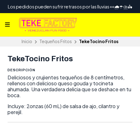
Los pedidos pueden sufrir retrasos por las lluvias 👀🌧️☂️⛈️🛵
Inicio
Tequeños Fritos
TekeTocino Fritos
TekeTocino Fritos
DESCRIPCIÓN
Deliciosos y crujientes tequeños de 8 centímetros,
rellenos con delicioso queso gouda y tocineta
ahumada. Una verdadera delicia que se deshace en tu
boca.
Incluye: 2onzas (60 mL) de salsa de ajo, cilantro y
perejil.