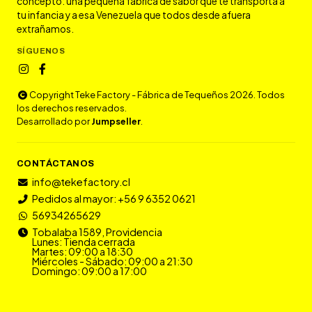
concepto: una pequeña fábrica de sabor que te transporta a
tu infancia y a esa Venezuela que todos desde afuera
extrañamos.
SÍGUENOS
Copyright Teke Factory - Fábrica de Tequeños 2026. Todos
los derechos reservados.
Desarrollado por
Jumpseller
.
CONTÁCTANOS
info@tekefactory.cl
Pedidos al mayor: +56 9 6352 0621
56934265629
Tobalaba 1589, Providencia
Lunes: Tienda cerrada
Martes: 09:00 a 18:30
Miércoles - Sábado: 09:00 a 21:30
Domingo: 09:00 a 17:00