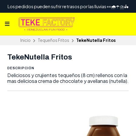
Los pedidos pueden sufrir retrasos por las lluvias 👀🌧️☂️⛈️🛵
Inicio
Tequeños Fritos
TekeNutella Fritos
TekeNutella Fritos
DESCRIPCIÓN
Deliciosos y crujientes tequeños (8 cm) rellenos con la
mas deliciosa crema de chocolate y avellanas (nutella).